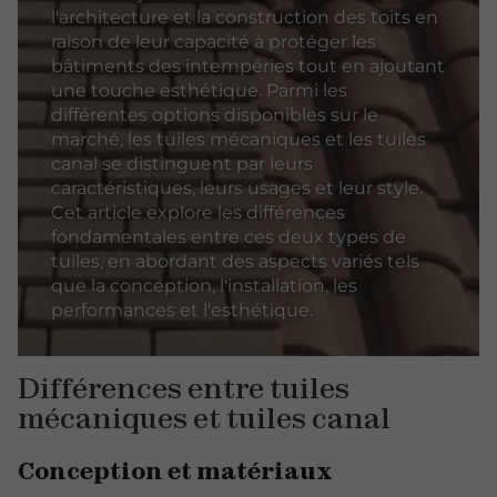
l'architecture et la construction des toits en
raison de leur capacité à protéger les
bâtiments des intempéries tout en ajoutant
une touche esthétique. Parmi les
différentes options disponibles sur le
marché, les tuiles mécaniques et les tuiles
canal se distinguent par leurs
caractéristiques, leurs usages et leur style.
Cet article explore les différences
fondamentales entre ces deux types de
tuiles, en abordant des aspects variés tels
que la conception, l'installation, les
performances et l'esthétique.
Différences entre tuiles
mécaniques et tuiles canal
Conception et matériaux