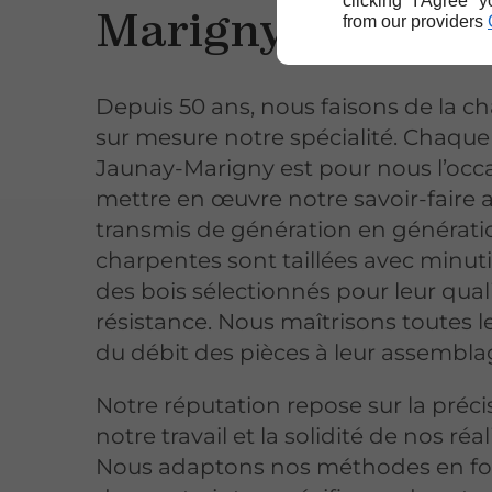
clicking "I Agree" 
Marigny
from our providers
Depuis 50 ans, nous faisons de la c
sur mesure notre spécialité. Chaque
Jaunay-Marigny est pour nous l’occ
mettre en œuvre notre savoir-faire a
transmis de génération en générati
charpentes sont taillées avec minut
des bois sélectionnés pour leur quali
résistance. Nous maîtrisons toutes le
du débit des pièces à leur assemblag
Notre réputation repose sur la préci
notre travail et la solidité de nos réal
Nous adaptons nos méthodes en fo