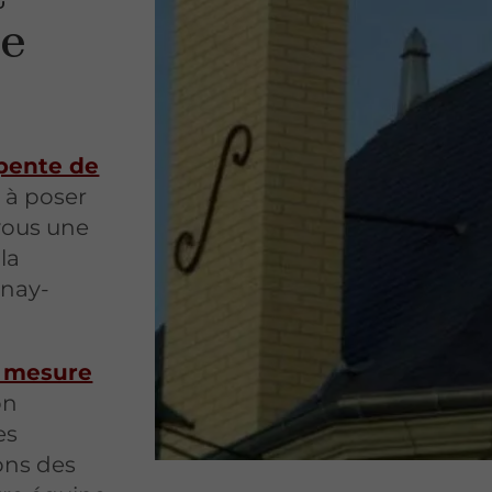
re
pente de
s à poser
vous une
la
unay-
r mesure
on
es
ons des