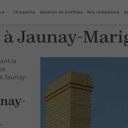
ure
Charpente
Isolation de combles
Nos réalisations
Ac
 à Jaunay-Mari
iant la
se
à Jaunay-
unay-
t