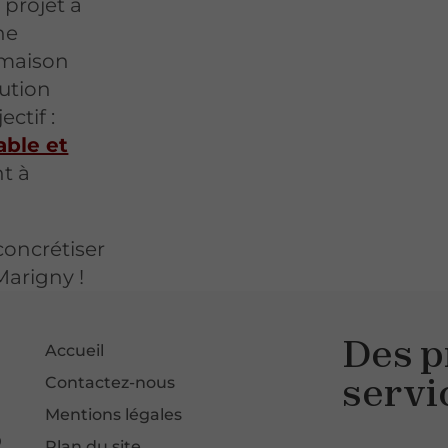
 projet à
ne
 maison
lution
ctif :
able et
nt à
concrétiser
Marigny !
Des p
Accueil
servi
Contactez-nous
Mentions légales
0
Plan du site