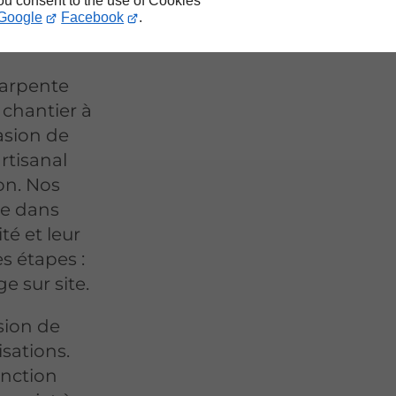
you consent to the use of Cookies
Google
Facebook
.
harpente
 chantier à
asion de
rtisanal
on. Nos
ie dans
té et leur
s étapes :
e sur site.
sion de
isations.
nction