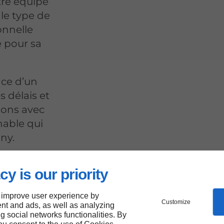
tre équipe
 le type de
onnelle
e pour sa
nce d’un
 délais et
lons avec
hable qui
ny.
cy is our priority
ente
 improve user experience by
Customize
nt and ads, as well as analyzing
nay-
ng social networks functionalities. By